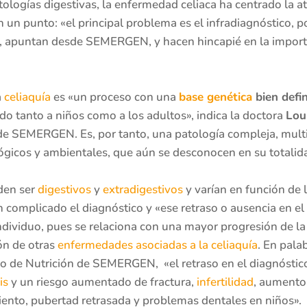
logías digestivas, la enfermedad celiaca ha centrado la at
 un punto: «el principal problema es el infradiagnóstico, 
, apuntan desde SEMERGEN, y hacen hincapié en la importa
a
celiaquía
es «un proceso con una
base genética
bien defi
ndo tanto a niños como a los adultos», indica la doctora
Lou
de SEMERGEN. Es, por tanto, una patología compleja, multif
lógicos y ambientales, que aún se desconocen en su totalid
den ser
digestivos
y
extradigestivos
y varían en función de l
n complicado el diagnóstico y «ese retraso o ausencia en el 
individuo, pues se relaciona con una mayor progresión de l
ón de otras
enfermedades asociadas a la celiaquía
. En pala
o de Nutrición de SEMERGEN, «el retraso en el diagnóstic
is
y un riesgo aumentado de fractura,
infertilidad
, aumento 
iento, pubertad retrasada y problemas dentales en niños».