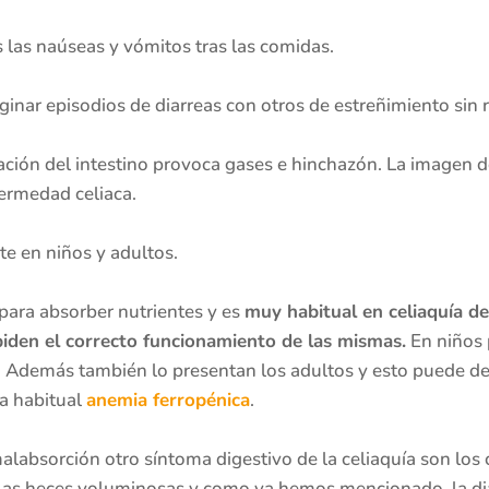
las naúseas y vómitos tras las comidas.
ar episodios de diarreas con otros de estreñimiento sin 
ación del intestino provoca gases e hinchazón. La imagen de
fermedad celiaca.
e en niños y adultos.
para absorber nutrientes y es
muy habitual en celiaquía deb
piden el correcto funcionamiento de las mismas.
En niños 
as. Además también lo presentan los adultos y esto puede d
a habitual
anemia ferropénica
.
alabsorción otro síntoma digestivo de la celiaquía son lo
, las heces voluminosas y como ya hemos mencionado, la dia