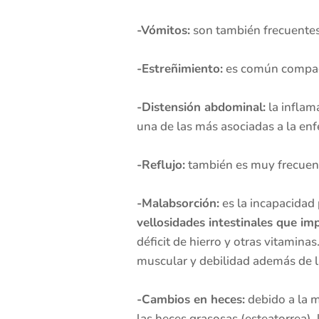
-Vómitos:
son también frecuentes 
-Estreñimiento:
es común compagin
-Distensión abdominal:
la inflam
una de las más asociadas a la en
-Reflujo:
también es muy frecuent
-Malabsorción:
es la incapacidad 
vellosidades intestinales que im
déficit de hierro y otras vitamin
muscular y debilidad además de l
-Cambios en heces:
debido a la m
las heces grasosas (esteatorrea)