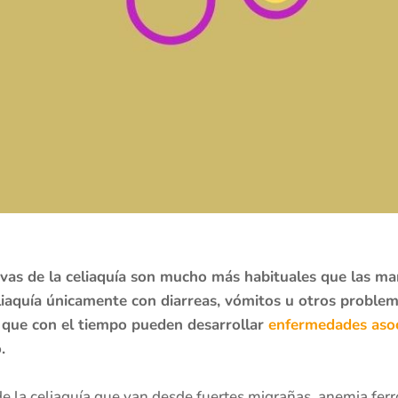
vas de la celiaquía son mucho más habituales que las man
eliaquía únicamente con diarreas, vómitos u otros proble
os que con el tiempo pueden desarrollar
enfermedades asoci
.
de la celiaquía que van desde fuertes migrañas, anemia fer