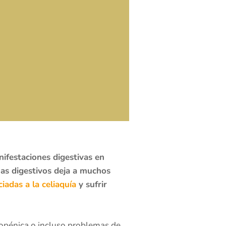
ifestaciones digestivas en
mas digestivos deja a muchos
adas a la celiaquía
y sufrir
ropénica o incluso problemas de