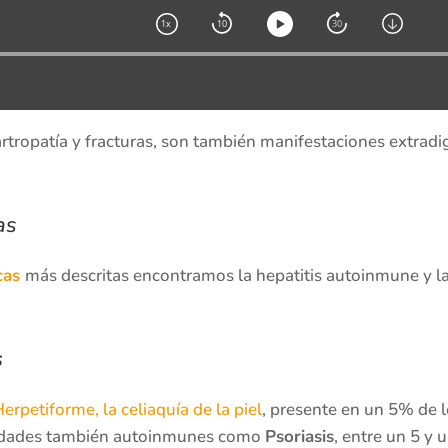
rtropatía y fracturas, son también manifestaciones extradi
as
cas
más descritas encontramos la hepatitis autoinmune y l
s
erpetiforme, la celiaquía de la piel
, presente en un 5% de 
medades también autoinmunes como
Psoriasis
, entre un 5 y 