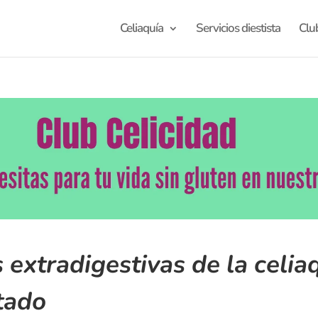
Celiaquía
Servicios diestista
Clu
extradigestivas de la celiaq
tado