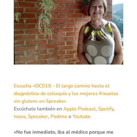
Escucha «OC019 – El largo camino hasta el
diagnóstico de celiaquía y los mejores frixuelos
sin gluten» en Spreaker.
Escúchalo también en
Apple Podcast
,
Spotify
,
Ivoox
,
Spreaker
,
Podimo
o
Youtube
«No fue inmediato, iba al médico porque me