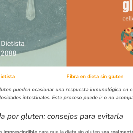
ietista
Fibra en dieta sin gluten
uten pueden ocasionar una respuesta inmunológica en el 
losidades intestinales. Este proceso puede ir o no acom
 por gluten: consejos para evitarla
es
imprescindible
para que la dieta sin gluten s
ea realmente