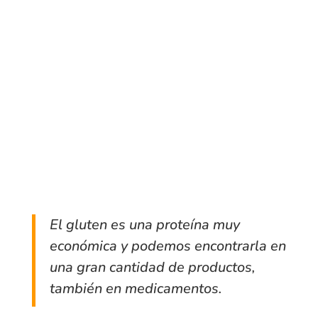
Triticale
Farro
Kamut
Espelta verde
Bulgur
La avena si está certificada «sin gluten» es
apta para celiacos
El gluten es una proteína muy
económica y podemos encontrarla en
una gran cantidad de productos,
también en medicamentos.