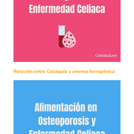
Relación entre Celiaquía y anemia ferropénica