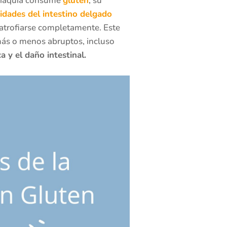
liaquía consume
gluten
, su
sidades del intestino delgado
 atrofiarse completamente. Este
ás o menos abruptos, incluso
 y el daño intestinal.