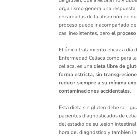
de gluten, que afecta a individuo
organismo genera una respuesta
encargadas de la absorción de nut
proceso puede ir acompañado d
casi inexistentes, pero
el proceso
El único tratamiento eficaz a día 
Enfermedad Celiaca como para la S
celiaca, es una
dieta libre de gl
forma estricta, sin transgresion
reducir siempre a su mínima expr
contaminaciones accidentales.
Esta dieta sin gluten debe ser igu
pacientes diagnosticados de celi
del estadío de su lesión intestina
hora del diagnóstico y también 