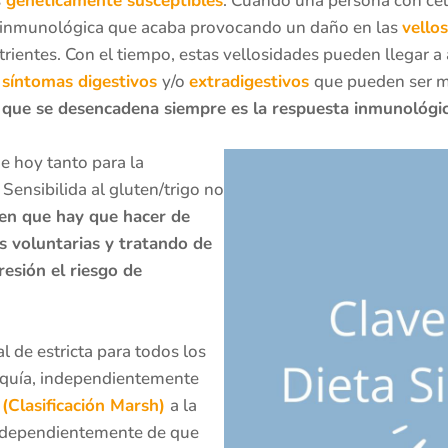
s
genéticamente susceptibles
. Cuando una persona con ce
 inmunológica que acaba provocando un daño en las
vello
rientes. Con el tiempo, estas vellosidades pueden llegar a
e
síntomas digestivos
y/o
extradigestivos
que pueden ser m
 que se desencadena siempre es la respuesta inmunológica
de hoy tanto para la
ensibilida al gluten/trigo no
uten que hay que hacer de
es voluntarias y tratando de
esión el riesgo de
al de estricta para todos los
aquía, independientemente
l
(Clasificación Marsh)
a la
independientemente de que