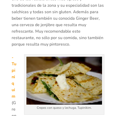
tradicionales de la zona y su especialidad son las
salchicas y todas son sin gluten. Además para
beber tienen también su conocida Ginger Beer,
una cerveza de jenjibre que resulta muy
refrescante. Muy recomendable este
restaurante, no sólo por su comida, sino también
porque resulta muy pintoresco.
-
Tu
pi
ni
q
ui
m
(G
Crepes con queso y lechuga, Tupinikim.
re
en