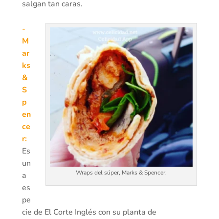
salgan tan caras.
-
M
ar
ks
&
S
p
en
ce
r:
Es
un
Wraps del súper, Marks & Spencer.
a
es
pe
cie de El Corte Inglés con su planta de