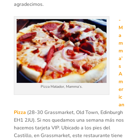
agradecimos.
-
M
a
m
m
a’
s
A
m
Pizza Matador, Mamma’s.
er
ic
an
Pizza
(28-30 Grassmarket, Old Town, Edinburgh
EH1 2JU). Si nos quedamos una semana más nos
hacemos tarjeta VIP. Ubicado a los pies del
Castillo, en Grassmarket, este restaurante tiene