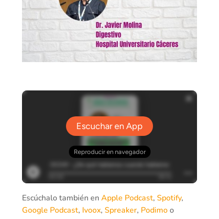
Escúchalo también en
Apple Podcast
,
Spotify
,
Google Podcast
,
Ivoox
,
Spreaker
,
Podimo
o