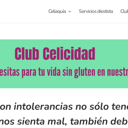
Celiaquía
Servicios diestista
Clu
on intolerancias no sólo te
 nos sienta mal, también d