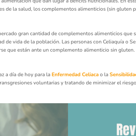
 alimentación que dan lugar a déficits nutricionales. En e
s de la salud, los complementos alimenticios (sin gluten p
mercado gran cantidad de complementos alimenticios que s
ad de vida de la población. Las personas con Celiaquía o Sen
rse que están ante un complemento alimenticio sin gluten
az a día de hoy para la
Enfermedad Celiaca
o la
Sensibilida
 transgresiones voluntarias y tratando de minimizar el riesg