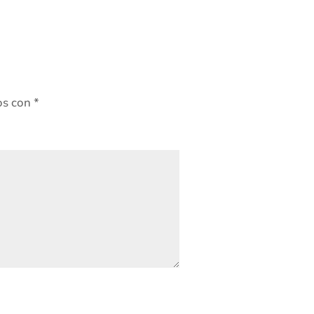
os con
*