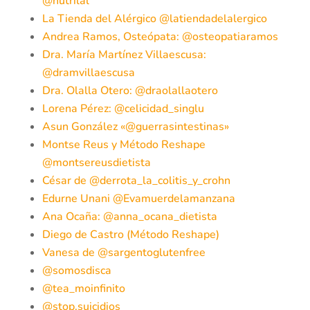
@nutrilal
La Tienda del Alérgico @latiendadelalergico
Andrea Ramos, Osteópata: @osteopatiaramos
Dra. María Martínez Villaescusa:
@dramvillaescusa
Dra. Olalla Otero: @draolallaotero
Lorena Pérez: @celicidad_singlu
Asun González «@guerrasintestinas»
Montse Reus y Método Reshape
@montsereusdietista
César de @derrota_la_colitis_y_crohn
Edurne Unani @Evamuerdelamanzana
Ana Ocaña: @anna_ocana_dietista
Diego de Castro (Método Reshape)
Vanesa de @sargentoglutenfree
@somosdisca
@tea_moinfinito
@stop.suicidios