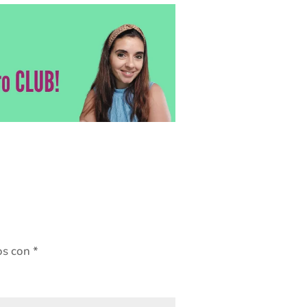
os con
*