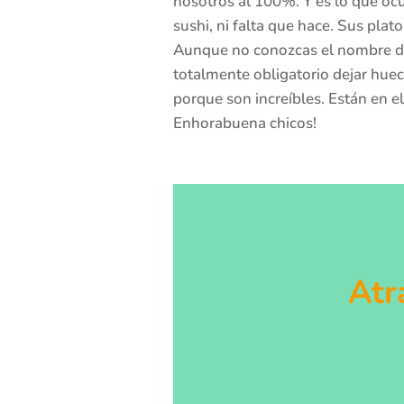
nosotros al 100%. Y es lo que ocu
sushi, ni falta que hace. Sus plat
Aunque no conozcas el nombre de u
totalmente obligatorio dejar huec
porque son increíbles. Están en e
Enhorabuena chicos!
Atr