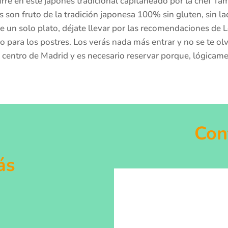
rre en este japonés tradicional capitaneado por la chef Ta
os son fruto de la tradición japonesa 100% sin gluten, sin la
n solo plato, déjate llevar por las recomendaciones de Leo 
o para los postres. Los verás nada más entrar y no se te ol
l centro de Madrid y es necesario reservar porque, lógicame
Con
ás