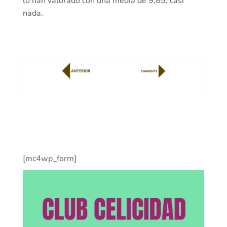
lo han valorado con una media de 9,85, casi
nada.
[mc4wp_form]