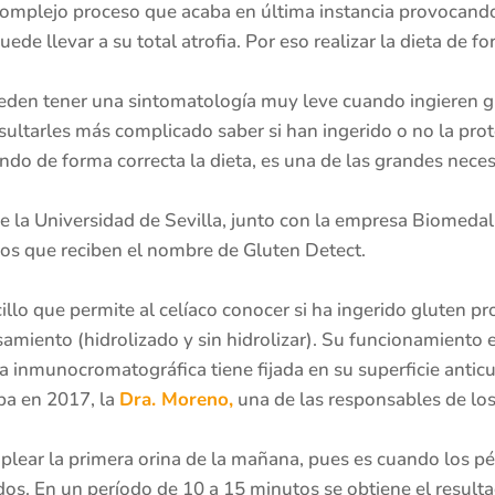
omplejo proceso que acaba en última instancia provocando
ede llevar a su total atrofia. Por eso realizar la dieta de f
den tener una sintomatología muy leve cuando ingieren gl
sultarles más complicado saber si han ingerido o no la pro
zando de forma correcta la dieta, es una de las grandes nece
e la Universidad de Sevilla, junto con la empresa Biomeda
cos que reciben el nombre de Gluten Detect.
illo que permite al celíaco conocer si ha ingerido gluten p
miento (hidrolizado y sin hidrolizar). Su funcionamiento e
ra inmunocromatográfica tiene fijada en su superficie antic
ba en 2017, la
Dra. Moreno,
una de las responsables de los
plear la primera orina de la mañana, pues es cuando los p
s. En un período de 10 a 15 minutos se obtiene el resulta