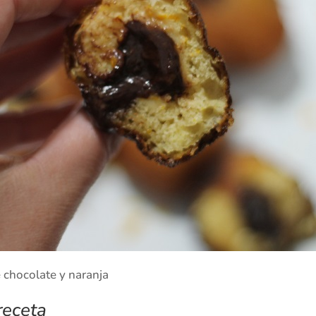
 chocolate y naranja
receta