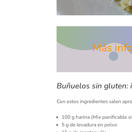
Más info
Buñuelos sin gluten: 
Con estos ingredientes salen a
100 g harina (Mix panificable s
5 g de levadura en polvo