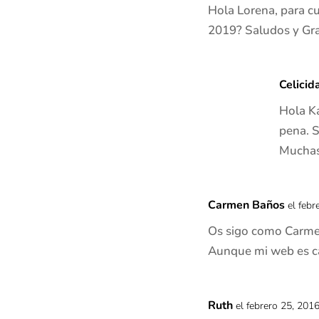
Hola Lorena, para c
2019? Saludos y Gra
Celicid
Hola K
pena. S
Muchas
Carmen Baños
el febr
Os sigo como Carm
Aunque mi web es ca
Ruth
el febrero 25, 201