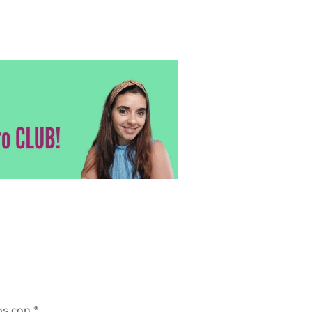
os con
*