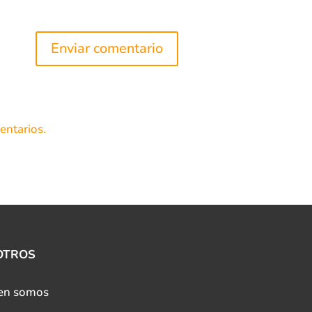
entarios.
OTROS
en somos