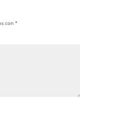
os con
*