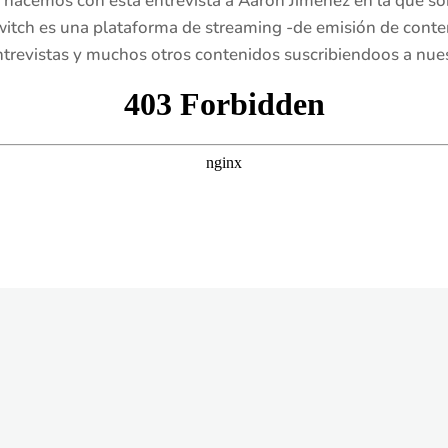
 hacemos con esta entrevista a Aarón Jiménez en la que soi
witch es una plataforma de streaming -de emisión de conte
entrevistas y muchos otros contenidos suscribiendoos a nue