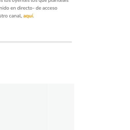
s los oyentes los que planteais
nido en directo- de acceso
stro canal,
aquí
.