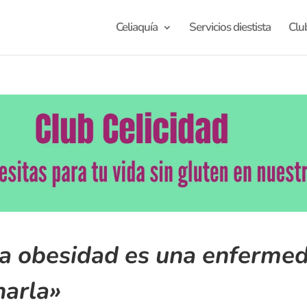
Celiaquía
Servicios diestista
Clu
«La obesidad es una enferm
narla»