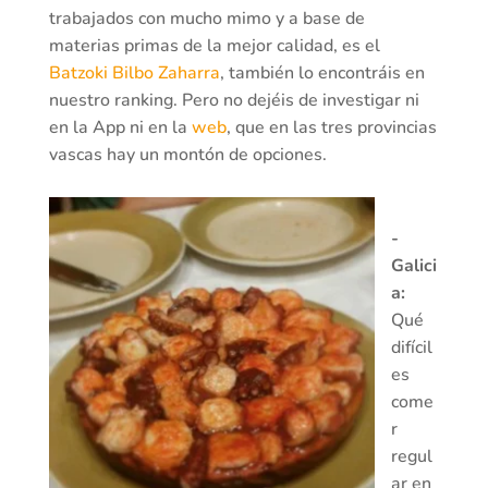
trabajados con mucho mimo y a base de
materias primas de la mejor calidad, es el
Batzoki Bilbo Zaharra
, también lo encontráis en
nuestro ranking. Pero no dejéis de investigar ni
en la App ni en la
web
, que en las tres provincias
vascas hay un montón de opciones.
-
Galici
a:
Qué
difícil
es
come
r
regul
ar en