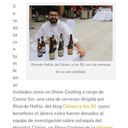
S
e
re
ali
za
ro
n
ta
m
Ricardo Nafría, de Celiaco a los 30, con las cervezas
bi
de su cata solidaria.
én
ac
tividades como un Show Cooking a cargo de
Cocina Sin, una cata de cervezas dirigida por
Ricardo Nafría, del blog
Celiaco a los 30
cuyos
beneficios el dinero extra fueron donados al
equipo de investigación sobre celiaquía del
Hospital Clínico, un Show Cooking de la
blogger