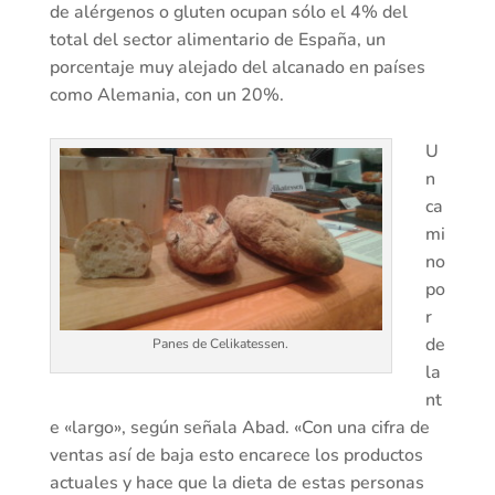
de alérgenos o gluten ocupan sólo el 4% del
total del sector alimentario de España, un
porcentaje muy alejado del alcanado en países
como Alemania, con un 20%.
U
n
ca
mi
no
po
r
de
Panes de Celikatessen.
la
nt
e «largo», según señala Abad. «Con una cifra de
ventas así de baja esto encarece los productos
actuales y hace que la dieta de estas personas