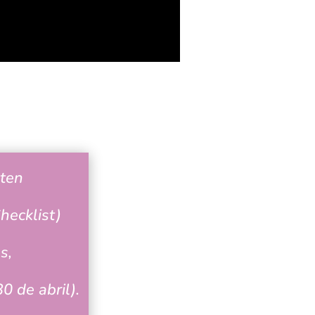
uten
hecklist)
s,
0 de abril).