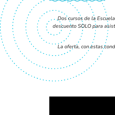
Dos cursos de la Escuela
descuento SOLO para asiste
La oferta, con estas cond