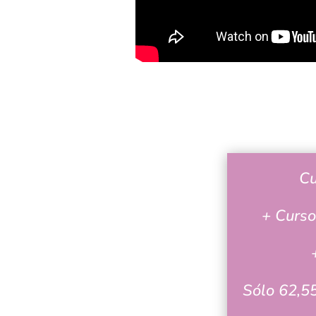
Cu
+ Curso
Sólo 62,55