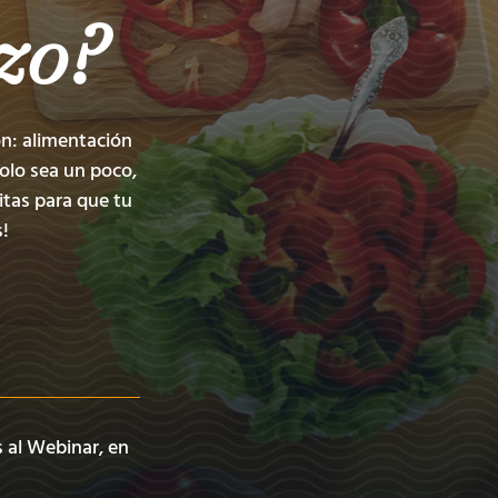
zo?
on: alimentación
solo sea un poco,
itas para que tu
!
s al Webinar, en