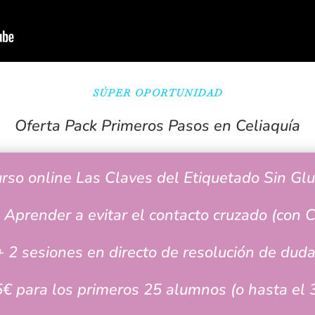
SÚPER OPORTUNIDAD
Oferta Pack Primeros Pasos en Celiaquía
rso online Las Claves del Etiquetado Sin Gl
 Aprender a evitar el contacto cruzado (con C
+ 2 sesiones en directo de resolución de duda
€ para los primeros 25 alumnos (o hasta el 3