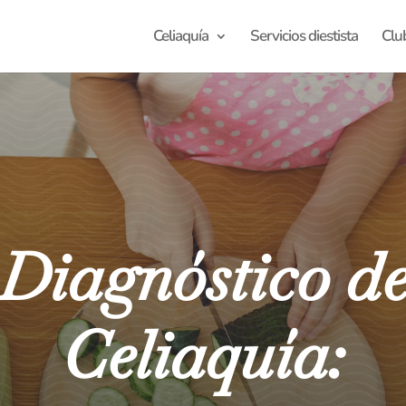
Celiaquía
Servicios diestista
Clu
Diagnóstico d
Celiaquía: