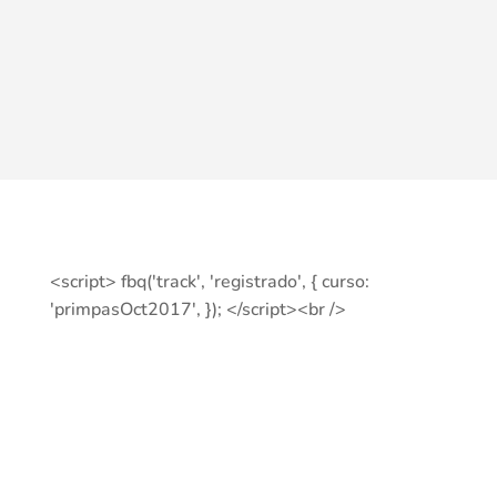
<script> fbq('track', 'registrado', { curso:
'primpasOct2017', }); </script><br />