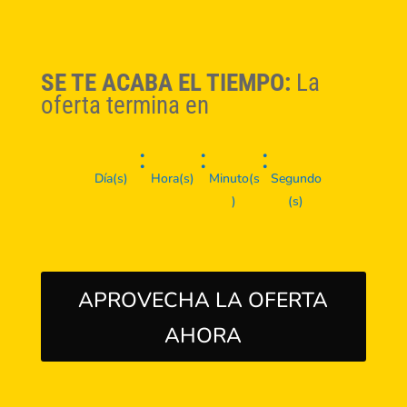
SE TE ACABA EL TIEMPO:
La
oferta termina en
:
:
:
Día(s)
Hora(s)
Minuto(s
Segundo
)
(s)
APROVECHA LA OFERTA
AHORA