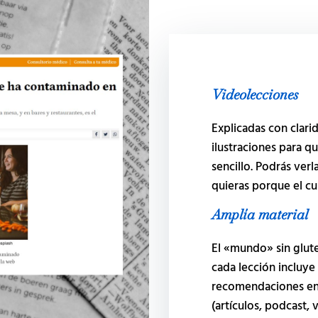
Videolecciones
Explicadas con clar
ilustraciones para q
sencillo. Podrás verl
quieras porque el c
Amplía material
El «mundo» sin glut
cada lección incluye
recomendaciones en 
(artículos, podcast,