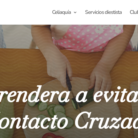
Celiaquía
Servicios diestista
Clu
endera a evita
ontacto Cruza