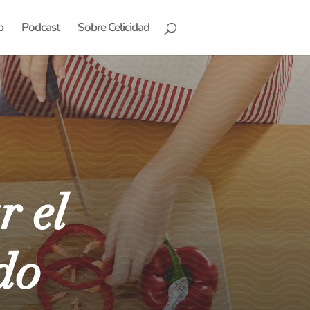
b
Podcast
Sobre Celicidad
r el
do